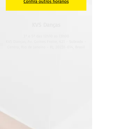
Confira outros horários
KVS Danças
3ª e 5ª das 12h10 as 13h00
KVS Danças, Av. Gomes Freire, 421 - Sobrado -
Centro, Rio de Janeiro - RJ, 20231-014, Brasil