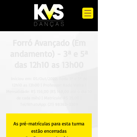
Forró Avançado (Em
andamento) - 3ª e 5ª
das 12h10 as 13h00
Iníciou em: 05/Out/2022. Toda 3ª e 5ª de
12h10 as 13h00 | Professor: Kadu Vieira |
Mensalidade: R$ 156,00 (R$ 148,00 até o dia 10
de cada mês) | Matrícula: R$ 35,00 |
Tel/WhatsApp: (21) 98362-3309
As pré-matrículas para esta turma
estão encerradas