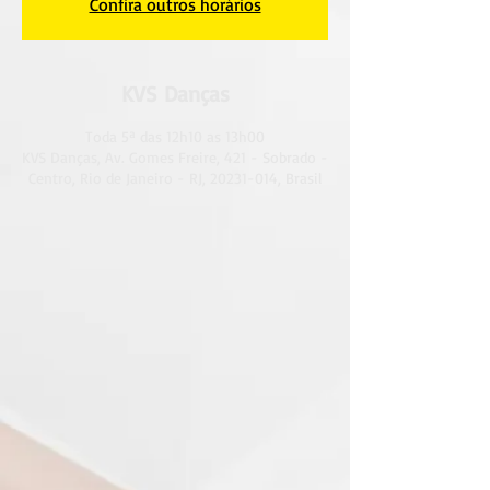
Confira outros horários
KVS Danças
Toda 5ª das 12h10 as 13h00
KVS Danças, Av. Gomes Freire, 421 - Sobrado -
Centro, Rio de Janeiro - RJ, 20231-014, Brasil