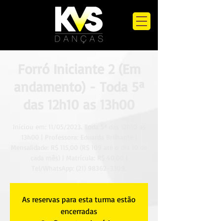
Forró Iniciante 2 (Em
andamento) - Toda 5ª
das 12h10 as 13h00
Iníciou em: 11/05/2023. Toda 5ª das 12h10 as
13h00 | Professora: Eduarda Brilhante |
Mensalidade: R$ 115,00 (R$ 109 até o dia 10 de
cada mês) | Matrícula: R$ 40,00 |
Tel/WhatsApp: (21) 98362-3309.
As reservas para esta turma estão
encerradas