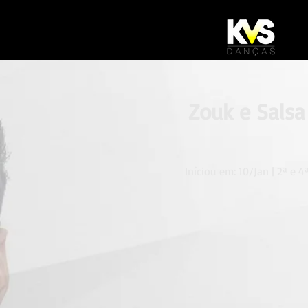
Zouk e Salsa
Iníciou em: 10/Jan | 2ª e 4