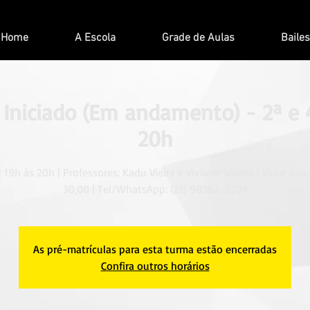
Home
A Escola
Grade de Aulas
Bailes
 Iniciado (Em andamento) - 2ª e 
20h
ª 19h às 20h | Professores: Kadu Vieira e Viviane Soares | Valor únic
30,00 | Tel/WhatsApp: (21) 98362-3309
As pré-matrículas para esta turma estão encerradas
Confira outros horários