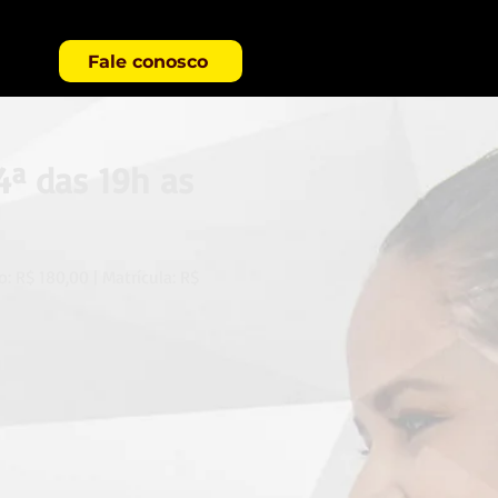
Fale conosco
4ª das 19h as
o: R$ 180,00 | Matrícula: R$